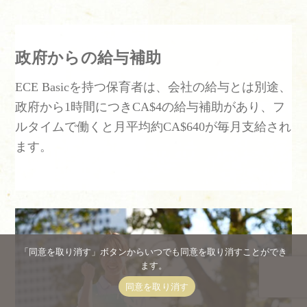
政府からの給与補助
ECE Basicを持つ保育者は、会社の給与とは別途、
政府から1時間につきCA$4の給与補助があり、フ
ルタイムで働くと月平均約CA$640が毎月支給され
ます。
「同意を取り消す」ボタンからいつでも同意を取り消すことができ
ます。
Back
To
同意を取り消す
Top