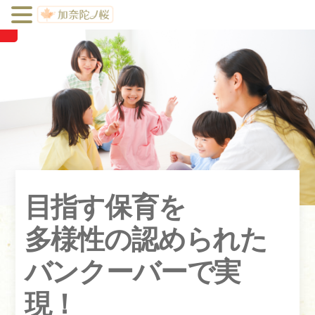
Menu
Skip
to
content
目指す保育を
多様性の認められた
バンクーバーで実
現！